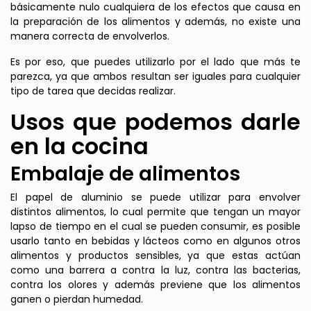
CONSIGUE UN 7% DE
básicamente nulo cualquiera de los efectos que causa en
DESCUENTO
la preparación de los alimentos y además, no existe una
manera correcta de envolverlos.
Regístrate para recibir el descuento.
Es por eso, que puedes utilizarlo por el lado que más te
Email
parezca, ya que ambos resultan ser iguales para cualquier
tipo de tarea que decidas realizar.
Usos que podemos darle
ACEPTAR
en la cocina
Embalaje de alimentos
No, gracias
El papel de aluminio se puede utilizar para envolver
distintos alimentos, lo cual permite que tengan un mayor
lapso de tiempo en el cual se pueden consumir, es posible
usarlo tanto en bebidas y lácteos como en algunos otros
alimentos y productos sensibles, ya que estas actúan
como una barrera a contra la luz, contra las bacterias,
contra los olores y además previene que los alimentos
ganen o pierdan humedad.