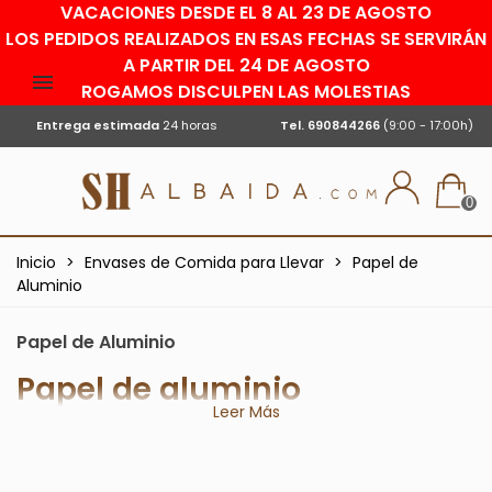
VACACIONES DESDE EL 8 AL 23 DE AGOSTO
LOS PEDIDOS REALIZADOS EN ESAS FECHAS SE SERVIRÁN
A PARTIR DEL 24 DE AGOSTO
ROGAMOS DISCULPEN LAS MOLESTIAS
Entrega estimada
24 horas
Tel.
690844266
(9:00 - 17:00h)
0
Inicio
>
Envases de Comida para Llevar
>
Papel de
Aluminio
Papel de Aluminio
Papel de aluminio
Leer Más
El
papel de aluminio
también es llamado papel de plata o
platita, consiste en hojas delgadas de aluminio que
poseen un grosor de menos de 0,2 mm e incluso es posible