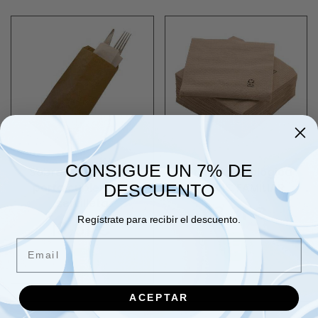
CONSIGUE UN 7% DE
Sobres papel kraft
Servilleta ecológica
porta cubiertos y
33x33 1C FAMILIAR
DESCUENTO
servilleta
63,31 €
Regístrate para recibir el descuento.
13,61 €
Email
ACEPTAR