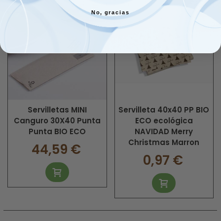
Oferta
No, gracias
Servilletas MINI
Servilleta 40x40 PP BIO
Canguro 30X40 Punta
ECO ecológica
Punta BIO ECO
NAVIDAD Merry
Christmas Marron
44,59 €
0,97 €