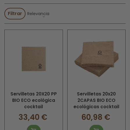
Nuestras servilletas recicladas se utilizan en la hostelería
para acercarse al térmico eco-friendly.
Filtrar
Relevancia
Servilletas 20X20 PP
Servilletas 20x20
BIO ECO ecológica
2CAPAS BIO ECO
cocktail
ecológicas cocktail
33,40 €
60,98 €