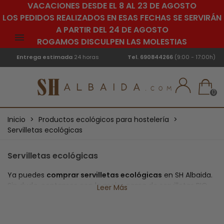
VACACIONES DESDE EL 8 AL 23 DE AGOSTO
LOS PEDIDOS REALIZADOS EN ESAS FECHAS SE SERVIRÁN
A PARTIR DEL 24 DE AGOSTO
ROGAMOS DISCULPEN LAS MOLESTIAS
Entrega estimada
24 horas
Tel.
690844266
(9:00 - 17:00h)
0
Inicio
>
Productos ecológicos para hostelería
>
Servilletas ecológicas
Servilletas ecológicas
Ya puedes
comprar servilletas ecológicas
en SH Albaida.
Sin duda, contamos con la mejor gama de servilletas BIO-
Leer Más
ECO al mejor precio del mercado. Consigue un
estilo
ecológico y respetuoso con el medio ambiente
sin
perder la elegancia de las mesas de tu salón o comedor.