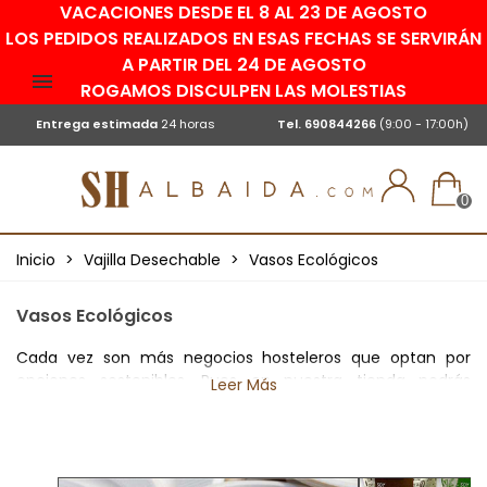
VACACIONES DESDE EL 8 AL 23 DE AGOSTO
LOS PEDIDOS REALIZADOS EN ESAS FECHAS SE SERVIRÁN
A PARTIR DEL 24 DE AGOSTO
ROGAMOS DISCULPEN LAS MOLESTIAS
Entrega estimada
24 horas
Tel.
690844266
(9:00 - 17:00h)
0
Inicio
>
Vajilla Desechable
>
Vasos Ecológicos
Vasos Ecológicos
Cada vez son más negocios hosteleros que optan por
opciones sostenibles. Pues en nuestra tienda podrás
Leer Más
encontrar
vasos ecológicos y biodegradables
fabricados
a partir de PLA y almidón de maíz que son increíble
resistentes tanto a líquidos fríos como calientes, así como
el café. Además, gracias a estos materiales compostables