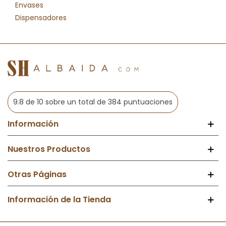
Envases
Para complementar nuestra gama de vasos, en
SH
Dispensadores
Albaida
también disponemos de
tapas
compostables
diseñadas para mantener la temperatura y
evitar derrames. Al igual que nuestros vasos, estas tapas
están fabricadas con
materiales biodegradables y
reciclados
, asegurando una experiencia completamente
sostenible y práctica para el usuario.
9.8 de 10 sobre un total de 384 puntuaciones
Información
Nuestros Productos
Otras Páginas
Información de la Tienda