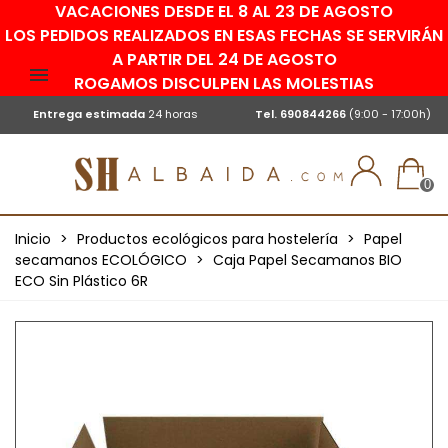
VACACIONES DESDE EL 8 AL 23 DE AGOSTO
LOS PEDIDOS REALIZADOS EN ESAS FECHAS SE SERVIRÁN
A PARTIR DEL 24 DE AGOSTO
ROGAMOS DISCULPEN LAS MOLESTIAS
Entrega estimada
24 horas
Tel.
690844266
(9:00 - 17:00h)
0
Inicio
>
Productos ecológicos para hostelería
>
Papel
secamanos ECOLÓGICO
>
Caja Papel Secamanos BIO
ECO Sin Plástico 6R