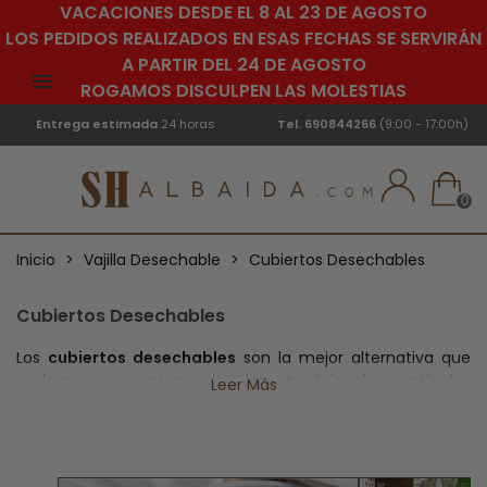
VACACIONES DESDE EL 8 AL 23 DE AGOSTO
LOS PEDIDOS REALIZADOS EN ESAS FECHAS SE SERVIRÁN
A PARTIR DEL 24 DE AGOSTO
ROGAMOS DISCULPEN LAS MOLESTIAS
Entrega estimada
24 horas
Tel.
690844266
(9:00 - 17:00h)
0
Inicio
>
Vajilla Desechable
>
Cubiertos Desechables
Cubiertos Desechables
Los
cubiertos desechables
son la mejor alternativa que
podemos encontrar de los tradicionales artículos
Leer Más
monouso, pues nuestros tenedores, cuchillos y cucharas
son fabricados para respetar el medio ambiente,
practicamente iguales que los cubiertos ecológicos que
puedes encontrar en nuestra tienda online. Todos