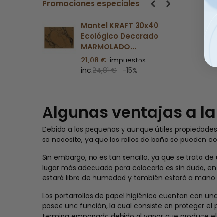
Promociones especiales
 30x40
Mantel KRAFT 30x40
corado
Ecológico Decorado
.
HOJA 1000UDS
tos
21,08 €
impuestos
%
inc.
24,81 €
-15%
Algunas ventajas a la
Debido a las pequeñas y aunque útiles propiedades 
se necesite, ya que los rollos de baño se pueden co
Sin embargo, no es tan sencillo, ya que se trata d
lugar más adecuado para colocarlo es sin duda, en e
estará libre de humedad y también estará a mano 
Los portarrollos de papel higiénico cuentan con una
posee una función, la cual consiste en proteger e
termina empapado debido al vapor que produce el 