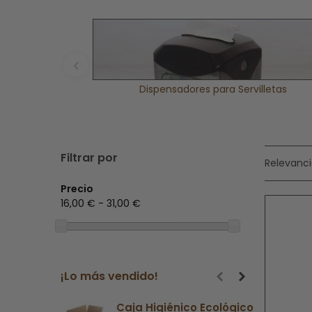
Y es que este tipo de producto se ha convertido en
un mejor aspecto al cuarto de baño, ya que este ar
‹
Dispensadores para Servilletas
Filtrar por
Relevanc
Precio
16,00 € - 31,00 €
¡Lo más vendido!
Caja Higiénico Ecológico