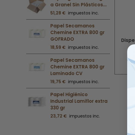
a Granel Sin Plásticos...
51,28 €
impuestos inc.
Papel Secamanos
Chemine EXTRA 800 gr
GOFRADO
Dispe
18,59 €
impuestos inc.
Papel Secamanos
Chemine EXTRA 800 gr
Laminado CV
19,75 €
impuestos inc.
Papel Higiénico
Industrial Lamiflor extra
330 gr
23,72 €
impuestos inc.