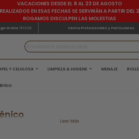
VACACIONES DESDE EL 8 AL 23 DE AGOSTO
REALIZADOS EN ESAS FECHAS SE SERVIRÁN A PARTIR DEL
ROGAMOS DISCULPEN LAS MOLESTIAS
ega Gratis
181.50€
Venta Profesionales y Particulares
APEL Y CELULOSA
LIMPIEZA & HIGIENE
MENAJE
ROLL
iénico
iénico
Leer Más
te resultan ser esenciales, una de ellas es el
papel higiénico
, e
rrollos de papel higiénico
para poder utilizarlo correctamente?