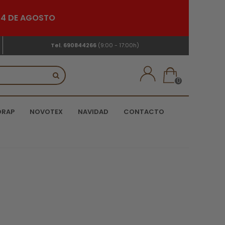
 24 DE AGOSTO
Tel.
690844266
(9:00 - 17:00h)
0
DRAP
NOVOTEX
NAVIDAD
CONTACTO
l cual se trata de una necesidad básica, sin
 Y es que ciertamente, los baños se convertirían