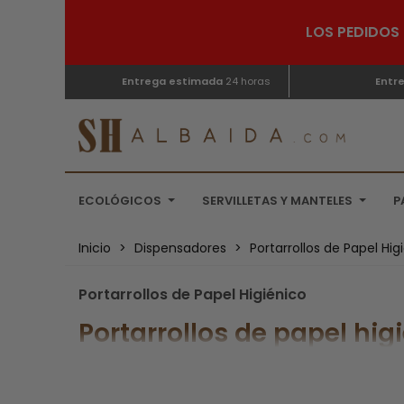
LOS PEDIDOS 
Entrega estimada
24 horas
Entr
ECOLÓGICOS
SERVILLETAS Y MANTELES
P
Inicio
>
Dispensadores
>
Portarrollos de Papel Hig
Portarrollos de Papel Higiénico
Portarrollos de papel hig
Existen ciertas cosas que en cada hogar sencillamen
embargo, ¿dónde se colocaría si no hubieran
porta
en un verdadero desorden sin uno de ellos.