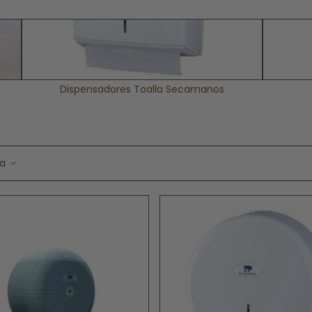
 un artículo básico, que todos los baños deberían tener, ya qu
tículo te puede servir para agregar un toque decorativo extra.
Dispensadores Toalla Secamanos
ia
Papel Secamanos