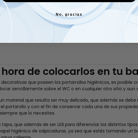
No, gracias
Platos de Plástico
Plato caña de azúcar
Liquidación
cm
3,27 €
impuestos
6,52 €
impuestos
inc.
5,45 €
-40%
inc.
8,16 €
-20%
 hora de colocarlos en tu b
decorativas que poseen los portarrollos higiénicos, es posible 
locar sencillamente sobre el WC o en cualquier otro sitio y aun 
e un material que resulta ser muy delicado, que además se debe 
l portarollo y con el fin de conservar cada una de sus propieda
siempre que lo necesites.
 tapa, que además de ser útil para diferenciar los distintos tipo
l papel higiénico de salpicaduras, ya sea que estés tomando un
agua caliente.