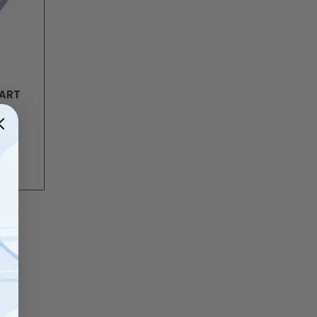
MART
lo(s)