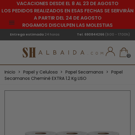
VACACIONES DESDE EL 8 AL 23 DE AGOSTO
LOS PEDIDOS REALIZADOS EN ESAS FECHAS SE SERVIRÁN
A PARTIR DEL 24 DE AGOSTO
ROGAMOS DISCULPEN LAS MOLESTIAS
Entrega estimada
24 horas
Tel.
690844266
(9:00 - 17:00h)
0
Inicio
>
Papel y Celulosa
>
Papel Secamanos
>
Papel
Secamanos Cheminé EXTRA 1.2 Kg LISO