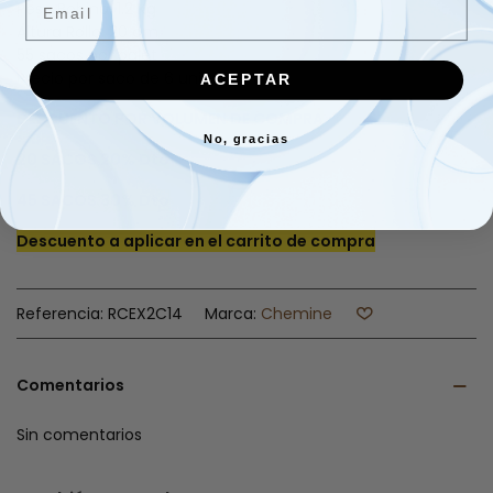
Peso Bobina: 1.2 Kg
Altura Rollo: 20 cm
55 sacos por palet
Precio por saco de 6 unidades
ACEPTAR
DESCUENTO POR VOLUMEN DE COMPRA
No, gracias
20 SACOS 20% Dto
45 SACOS 30% Dto
Descuento a aplicar en el carrito de compra
Referencia:
RCEX2C14
Marca:
Chemine
Comentarios
Sin comentarios