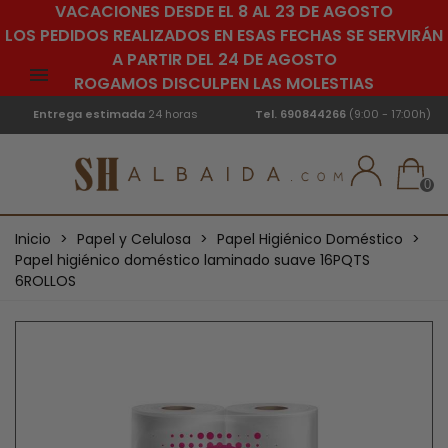
VACACIONES DESDE EL 8 AL 23 DE AGOSTO
LOS PEDIDOS REALIZADOS EN ESAS FECHAS SE SERVIRÁN
A PARTIR DEL 24 DE AGOSTO
ROGAMOS DISCULPEN LAS MOLESTIAS
Entrega estimada
24 horas
Tel.
690844266
(9:00 - 17:00h)
0
Inicio
>
Papel y Celulosa
>
Papel Higiénico Doméstico
>
Papel higiénico doméstico laminado suave 16PQTS
6ROLLOS