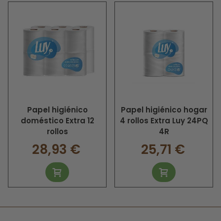
recomendada para que dotes tus baños, este artículo para
la higiene personal garantiza una máxima absorción y
limpieza de las superficies sin desprender material ni de
afectar negativamente tu bolsillo.
El tejido que componen a las suaves hojas de este artículo
es de celulosa natural que es laminada y recortada para
ofrecerte absoluta comodidad sin que esto
ocasionesalgún fuerte impacto en el ambiente.
SH Albaida
te ofrece este articulo con una presentación
Papel higiénico
Papel higiénico hogar
comercial que incluye 12 rollos de papel de baño de en un
cómodo paquete o en una caja que incluye 16 paquetes
doméstico Extra 12
4 rollos Extra Luy 24PQ
los cuales pueden ser transportados con toda la facilidad y
rollos
4R
colocados en la gran mayoría de accesorios dispensadores
28,93 €
25,71 €
para baño que puedes encontrar en el mercado y que no
vienen incluidos con nuestro producto y es que al
adquirir
un
papel higiénico doméstico suave 6 rollos
estas
llevado calidad y economía a tus baños