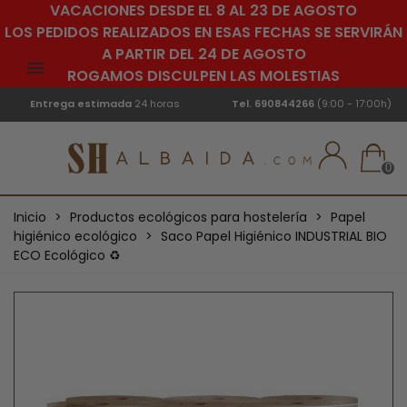
VACACIONES DESDE EL 8 AL 23 DE AGOSTO
LOS PEDIDOS REALIZADOS EN ESAS FECHAS SE SERVIRÁN
A PARTIR DEL 24 DE AGOSTO
ROGAMOS DISCULPEN LAS MOLESTIAS
Entrega estimada
24 horas
Tel.
690844266
(9:00 - 17:00h)
0
Inicio
>
Productos ecológicos para hostelería
>
Papel
higiénico ecológico
>
Saco Papel Higiénico INDUSTRIAL BIO
ECO Ecológico ♻