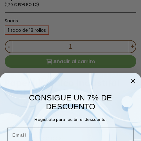
(1,20 € POR ROLLO)
Sacos
1 saco de 18 rollos
-
+
Añadir al carrito
Papel higiénico industrial
ECOLÓGICO Bio-eco
CONSIGUE UN 7% DE
♻ Papel higiénico reciclado
DESCUENTO
♻ Papel higiénico industrial Lamiflor
Regístrate para recibir el descuento.
♻ Peso de cada rollo 330 gramos
Email
♻ 18 unidades por saco