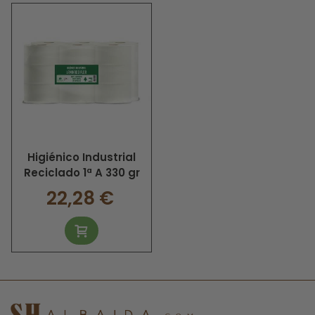
reciclado industrial para tu
empresa.
El
papel higiénico
es uno de los productos más
indispensables para cualquier empresa, si no tienes papel
higiénico en tu baño provocaras la incomodidad de tus
trabajadores o clientes ya que las personas necesitamos
papel para limpiarnos cuando tenemos que hacer nuestras
necesidades. La tendencia a utilizar
productos de papel
reciclados
va en aumento cada año. En Muropapel
queremos ayudarte a ofrecer lo mejor para tus
Higiénico Industrial
trabajadores y clientes con nuestro papel higiénico
Reciclado 1ª A 330 gr
reciclado en formato industrial para empresas.
22,28 €
El papel higiénico industrial
cunde mucho más que el
papel doméstico
Los
rollos de papel industrial
son rollos de papel higiénico
más grandes que los de papel higiénico doméstico,
el rollo
de papel higiénico industrial reciclado pesa unos 330