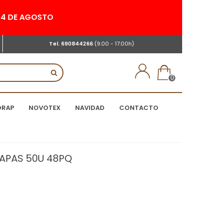
 24 DE AGOSTO
Tel.
690844266
(9:00 - 17:00h)
0
DRAP
NOVOTEX
NAVIDAD
CONTACTO
 CAPAS 50U 48PQ