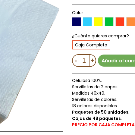
Color
Azul
Turquesa
Amarillo
Verde
Rojo
Nar
¿Cuánto quieres comprar?
Caja Completa
-
+
Añadir al carr
CONSIGUE UN 7% DE
Celulosa 100%.
DESCUENTO
Servilletas de 2 capas.
Medidas 40x40.
Servilletas de colores.
Regístrate para recibir el descuento.
18 colores disponibles
Paquetes de 50 unidades
.
Email
Cajas de 48 paquetes
.
PRECIO POR CAJA COMPLETA