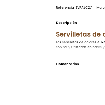
ACEPTAR
Referencia:
SVPA2C27
Marc
No, gracias
Descripción
Servilletas de
Las servilletas de colores 40
son muy utilizadas en bares 
servilleta de 40x40 y dos cap
absorbencia y una resistencia 
puedan verter sobre nuestra b
Comentarios
papel de colores lisos, si b
papel de colores