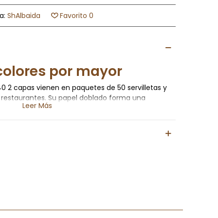
a:
ShAlbaida
Favorito
0
 colores por mayor
x40 2 capas vienen en paquetes de 50 servilletas y
y restaurantes. Su papel doblado forma una
Leer Más
as, las dos capas le permiten tener una
extra para ayudar a limpiar la o liquidos que se
oca o manos, estas servilletas son servilletas de
uscas otra cosa puedes comprar una
servilleta de