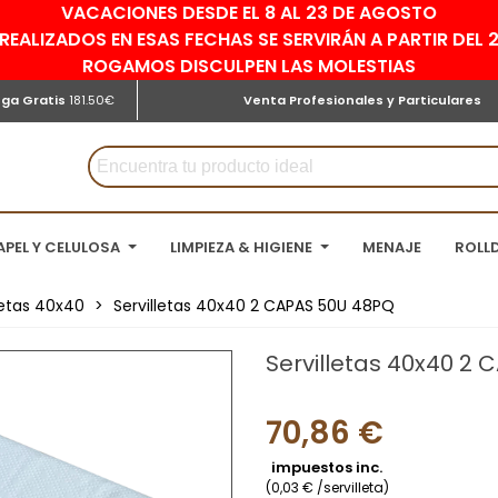
VACACIONES DESDE EL 8 AL 23 DE AGOSTO
REALIZADOS EN ESAS FECHAS SE SERVIRÁN A PARTIR DEL
ROGAMOS DISCULPEN LAS MOLESTIAS
ega Gratis
181.50€
Venta Profesionales y Particulares
APEL Y CELULOSA
LIMPIEZA & HIGIENE
MENAJE
ROLL
letas 40x40
>
Servilletas 40x40 2 CAPAS 50U 48PQ
Servilletas 40x40 2
70,86 €
impuestos inc.
(0,03 € /servilleta)