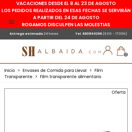
VACACIONES DESDE EL 8 AL 23 DE AGOSTO
LOS PEDIDOS REALIZADOS EN ESAS FECHAS SE SERVIRÁN
A PARTIR DEL 24 DE AGOSTO
ROGAMOS DISCULPEN LAS MOLESTIAS
Entrega estimada
24 horas
Tel.
690844266
(9:00 - 17:00h)
0
Inicio
>
Envases de Comida para Llevar
>
Film
Transparente
>
Film transparente alimentario
Oferta