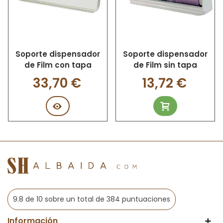
práctico y no requiere de otros elementos para su
utilización, puede conservar los alimentos muy bien y
protegerlos sin desprender residuos de su composición,
dejar olores o sabores.
Soporte dispensador
Soporte dispensador
Este film transparente alimentario se compone de una
de Film con tapa
de Film sin tapa
delgada película de PVC esterilizada que brinda una
33,70 €
13,72 €
protección instantánea a los alimentos y que es fácil de
colocar y de retirar. En SH Albaida te la ofrecemos al mejor
precio del mercado y en presentaciones de rollos de 30 a
45 cm de ancho por 50 metros de largo o de cajas de 3
rollos de film transparente que se ajustan a una cómoda
potabilidad.
Este material es un polímero sintético que es
impermeable y no deja pasar aire a través de él
, resiste
una mediana tensión y se deforma con facilidad para
ajustarse a la superficie que es envuelta, esto asegurando
que la capa protectora pueda ser aplicada incluso sobre sí
9.8 de 10 sobre un total de 384 puntuaciones
misma y ofreciendo así, todos sus beneficios sin ocupar
mayor espacio o consumir mayores recursos para su
Información