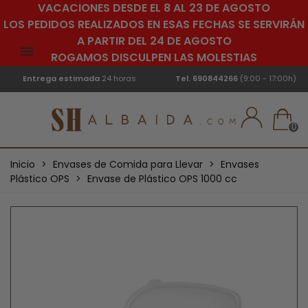
VACACIONES DESDE EL 8 AL 23 DE AGOSTO
LOS PEDIDOS REALIZADOS EN ESAS FECHAS SE SERVIRÁN
A PARTIR DEL 24 DE AGOSTO
ROGAMOS DISCULPEN LAS MOLESTIAS
Entrega estimada
24 horas
Tel.
690844266
(9:00 - 17:00h)
0
Inicio
>
Envases de Comida para Llevar
>
Envases
Plástico OPS
>
Envase de Plástico OPS 1000 cc