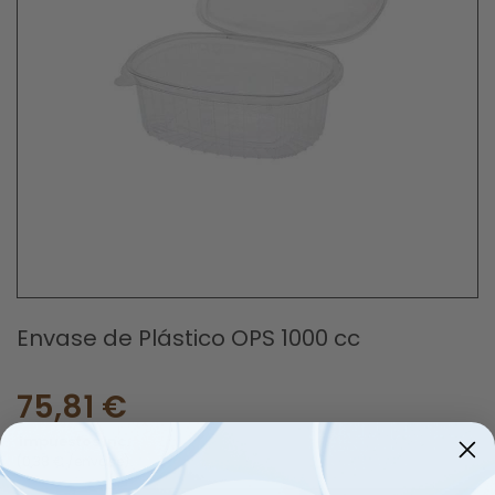
Envase de Plástico OPS 1000 cc
75,81 €
impuestos inc.
(0,38 € /envase)