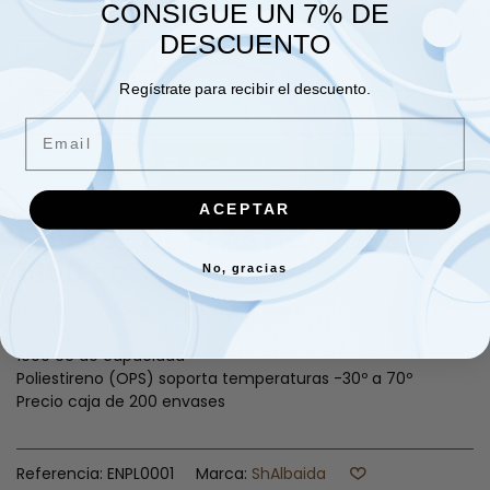
CONSIGUE UN 7% DE
¿Cuánto quieres comprar?
DESCUENTO
Caja Completa
Regístrate para recibir el descuento.
-
+
Email
Añadir al carrito
ACEPTAR
ENVASE DE PLÁSTICO OPS
1000 cc
No, gracias
ENVASE DE PLÁSTICO con tapa visagra
PLÁSTICO OPS
1000 cc de capacidad
Poliestireno (OPS) soporta temperaturas -30º a 70º
Precio caja de 200 envases
Referencia:
ENPL0001
Marca:
ShAlbaida