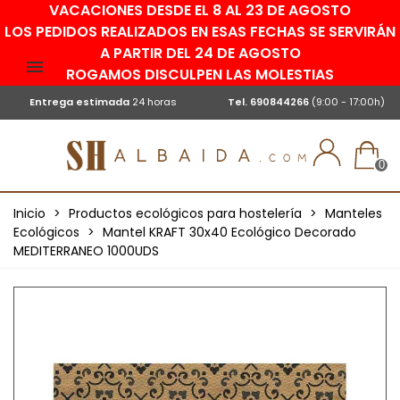
VACACIONES DESDE EL 8 AL 23 DE AGOSTO
LOS PEDIDOS REALIZADOS EN ESAS FECHAS SE SERVIRÁN
A PARTIR DEL 24 DE AGOSTO
ROGAMOS DISCULPEN LAS MOLESTIAS
Entrega estimada
24 horas
Tel.
690844266
(9:00 - 17:00h)
0
Inicio
>
Productos ecológicos para hostelería
>
Manteles
Ecológicos
>
Mantel KRAFT 30x40 Ecológico Decorado
MEDITERRANEO 1000UDS