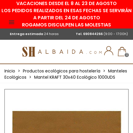
VACACIONES DESDE EL 8 AL 23 DE AGOSTO
LOS PEDIDOS REALIZADOS EN ESAS FECHAS SE SERVIRÁN
A PARTIR DEL 24 DE AGOSTO
ROGAMOS DISCULPEN LAS MOLESTIAS
Entrega estimada
24 horas
Tel.
690844266
(9:00 - 17:00h)
0
Inicio
>
Productos ecológicos para hostelería
>
Manteles
Ecológicos
>
Mantel KRAFT 30x40 Ecológico 1000UDS