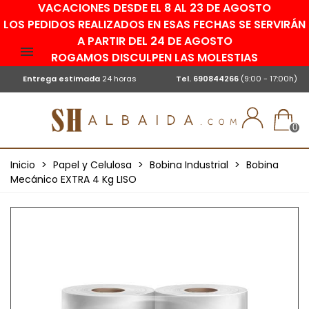
VACACIONES DESDE EL 8 AL 23 DE AGOSTO
LOS PEDIDOS REALIZADOS EN ESAS FECHAS SE SERVIRÁN
A PARTIR DEL 24 DE AGOSTO
ROGAMOS DISCULPEN LAS MOLESTIAS
Entrega estimada
24 horas
Tel.
690844266
(9:00 - 17:00h)
0
Inicio
>
Papel y Celulosa
>
Bobina Industrial
>
Bobina
Mecánico EXTRA 4 Kg LISO