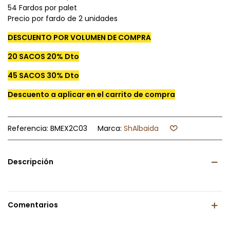
54 Fardos por palet
Precio por fardo de 2 unidades
DESCUENTO POR VOLUMEN DE COMPRA
20 SACOS 20% Dto
45 SACOS 30% Dto
Descuento a aplicar en el carrito de compra
Referencia:
BMEX2C03
Marca:
ShAlbaida
Descripción
Leer Más
Comentarios