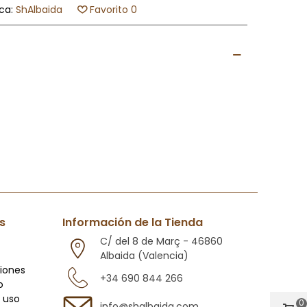
ca:
ShAlbaida
Favorito
0
s
Información de la Tienda
C/ del 8 de Març - 46860
Albaida (Valencia)
ciones
+34 690 844 266
o
 uso
0
info@shalbaida.com