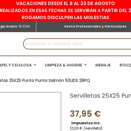
VACACIONES DESDE EL 8 AL 23 DE AGOSTO
REALIZADOS EN ESAS FECHAS SE SERVIRÁN A PARTIR DEL
ROGAMOS DISCULPEN LAS MOLESTIAS
ega Gratis
181.50€
Venta Profesionales y Particulares
APEL Y CELULOSA
LIMPIEZA & HIGIENE
MENAJE
ROLL
lletas 25X25 Punta Punta Salmón 50UDS 28PQ
Servilletas 25X25 P
37,95 €
impuestos inc.
(0,03 € /servilleta)