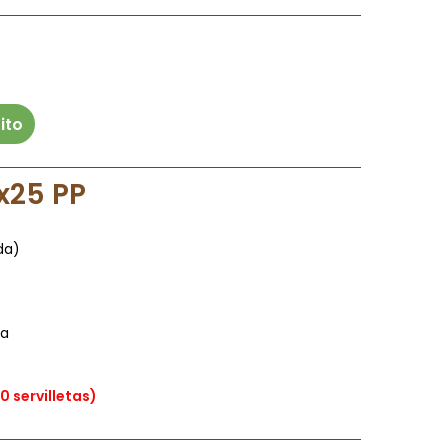
ito
5x25 PP
da)
ra
 servilletas)