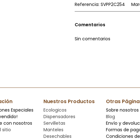
Referencia:
SVPP2C254
Mar
Comentarios
Sin comentarios
ación
Nuestros Productos
Otras Página
ones Especiales
Ecologicos
Sobre nosotros
vendido!
Dispensadores
Blog
e con nosotros
Servilletas
Envío y devolu
 sitio
Manteles
Formas de pag
Desechables
Condiciones de