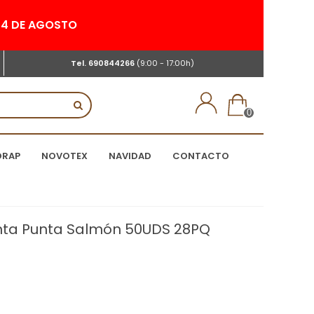
 24 DE AGOSTO
Tel.
690844266
(9:00 - 17:00h)
0
DRAP
NOVOTEX
NAVIDAD
CONTACTO
unta Punta Salmón 50UDS 28PQ