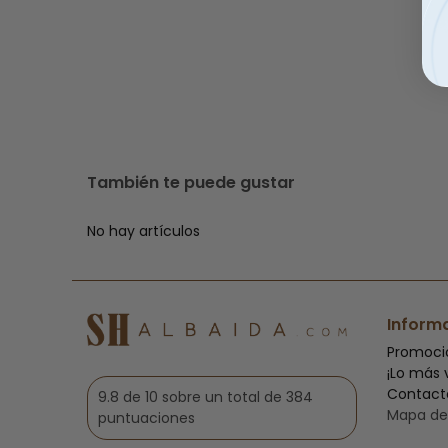
También te puede gustar
No hay artículos
Inform
Promoci
¡Lo más 
Contact
9.8 de 10 sobre un total de 384
Mapa del
puntuaciones