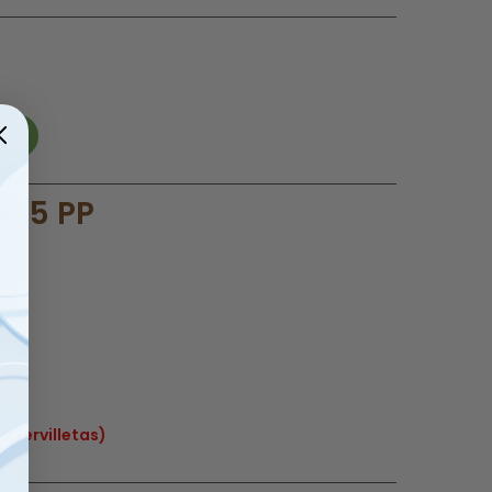
ito
5x25 PP
da)
ra
 servilletas)