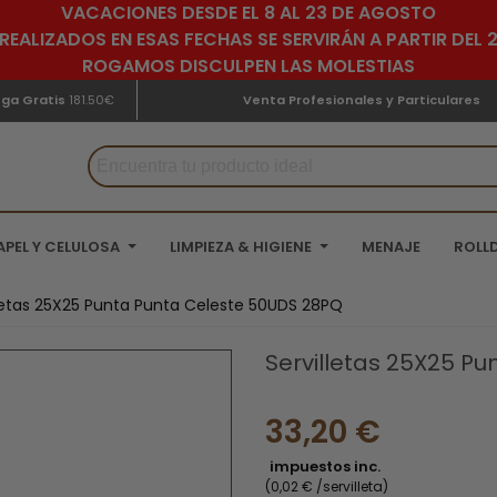
VACACIONES DESDE EL 8 AL 23 DE AGOSTO
REALIZADOS EN ESAS FECHAS SE SERVIRÁN A PARTIR DEL
ROGAMOS DISCULPEN LAS MOLESTIAS
ega Gratis
181.50€
Venta Profesionales y Particulares
APEL Y CELULOSA
LIMPIEZA & HIGIENE
MENAJE
ROLL
lletas 25X25 Punta Punta Celeste 50UDS 28PQ
Servilletas 25X25 P
33,20 €
impuestos inc.
(0,02 € /servilleta)