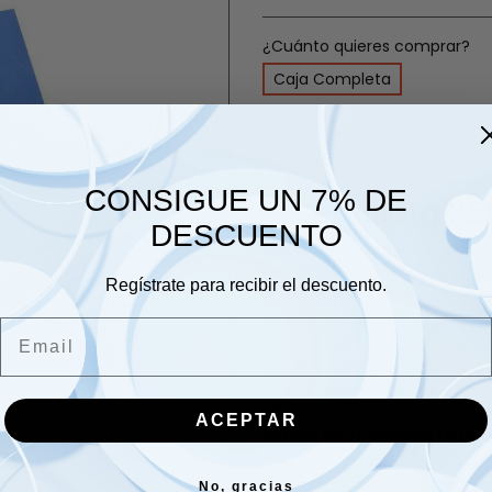
¿Cuánto quieres comprar?
Caja Completa
-
+
Añadir al carr
CONSIGUE UN 7% DE
Servilleta 2
DESCUENTO
Servilletas de color Celeste
Medidas 25x25 cm (desplega
Regístrate para recibir el descuento.
Punta-punta
Celulosa 100%
Email
Personalizables
Servilletas para cocktail - bar
50 unidades por paquete
28 paquetes por caja
ACEPTAR
PRECIO CAJA COMPLETA (1400
No, gracias