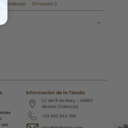
ca:
ShAlbaida
Favorito
0
s
Información de la Tienda
C/ del 8 de Març - 46860
Albaida (Valencia)
ciones
+34 690 844 266
o
 uso
0
info@shalbaida.com