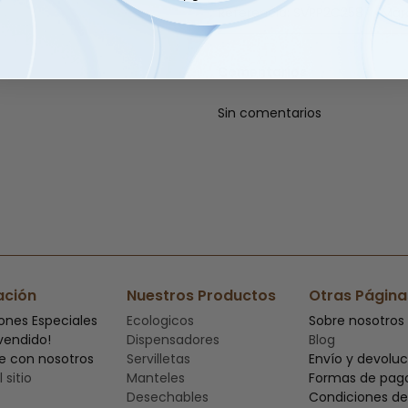
Referencia:
SVPP2C258
Mar
Comentarios
Sin comentarios
ación
Nuestros Productos
Otras Página
ones Especiales
Ecologicos
Sobre nosotros
vendido!
Dispensadores
Blog
e con nosotros
Servilletas
Envío y devolu
 sitio
Manteles
Formas de pag
Desechables
Condiciones de