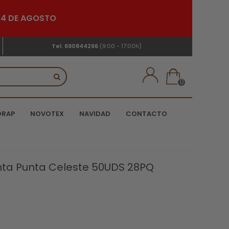
 24 DE AGOSTO
Tel.
690844266
(9:00 - 17:00h)
0
DRAP
NOVOTEX
NAVIDAD
CONTACTO
unta Punta Celeste 50UDS 28PQ