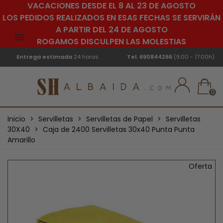
VACACIONES DESDE EL 8 AL 23 DE AGOSTO
LOS PEDIDOS REALIZADOS EN ESAS FECHAS SE SERVIRÁN
A PARTIR DEL 24 DE AGOSTO
ROGAMOS DISCULPEN LAS MOLESTIAS
Entrega estimada
24 horas
Tel.
690844266
(9:00 - 17:00h)
0
Inicio
>
Servilletas
>
Servilletas de Papel
>
Servilletas
30X40
>
Caja de 2400 Servilletas 30x40 Punta Punta
Amarillo
Oferta