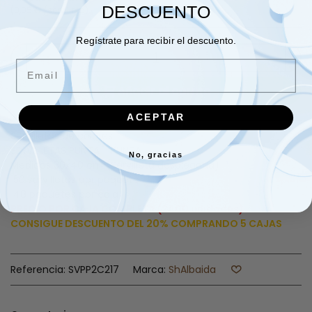
DESCUENTO
(0,05 € /servilleta)
Regístrate para recibir el descuento.
-
+
Email
Añadir al carrito
ACEPTAR
Servilletas de colores.
SERVILLETAS PUNTA - PUNTA
No, gracias
Medidas 30x40 cm (Servilleta desplegada)
50 servilletas por paquete
48 paquetes por caja
PRECIO POR CAJA COMPLETA (2400 unidades)
CONSIGUE DESCUENTO DEL 20% COMPRANDO 5 CAJAS
Referencia:
SVPP2C217
Marca:
ShAlbaida