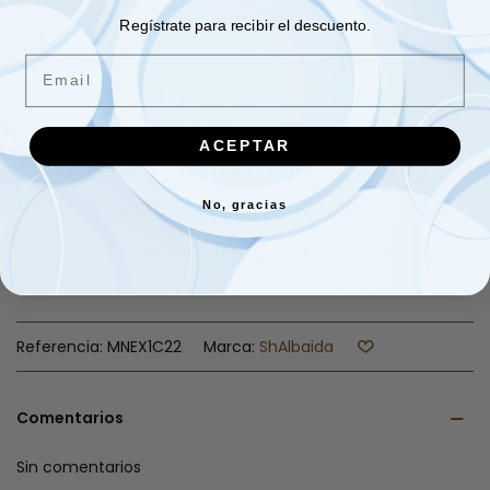
Regístrate para recibir el descuento.
-
+
Email
Añadir al carrito
ACEPTAR
Manteles individuales 40g.
Manteles de papel
40 g/m²
No, gracias
Color: Negro
Caja de 1000 manteles, embolsados a 500 unidades
Precio por caja completa.
Referencia:
MNEX1C22
Marca:
ShAlbaida
Comentarios
Sin comentarios