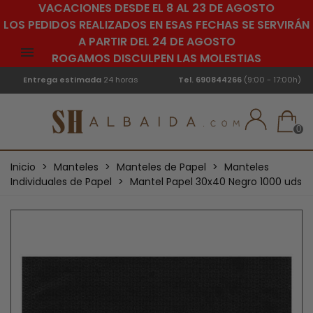
VACACIONES DESDE EL 8 AL 23 DE AGOSTO
LOS PEDIDOS REALIZADOS EN ESAS FECHAS SE SERVIRÁN
A PARTIR DEL 24 DE AGOSTO
ROGAMOS DISCULPEN LAS MOLESTIAS
Entrega estimada
24 horas
Tel.
690844266
(9:00 - 17:00h)
0
Inicio
>
Manteles
>
Manteles de Papel
>
Manteles
Individuales de Papel
>
Mantel Papel 30x40 Negro 1000 uds