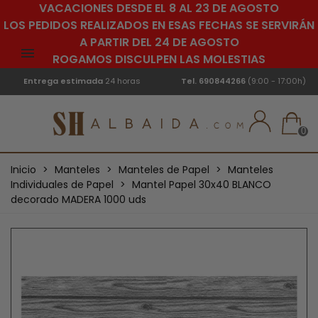
VACACIONES DESDE EL 8 AL 23 DE AGOSTO
LOS PEDIDOS REALIZADOS EN ESAS FECHAS SE SERVIRÁN
A PARTIR DEL 24 DE AGOSTO
ROGAMOS DISCULPEN LAS MOLESTIAS
Entrega estimada
24 horas
Tel.
690844266
(9:00 - 17:00h)
0
Inicio
>
Manteles
>
Manteles de Papel
>
Manteles
Individuales de Papel
>
Mantel Papel 30x40 BLANCO
decorado MADERA 1000 uds