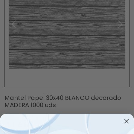
Mantel Papel 30x40 BLANCO decorado
MADERA 1000 uds
33,28 €
impuestos inc.