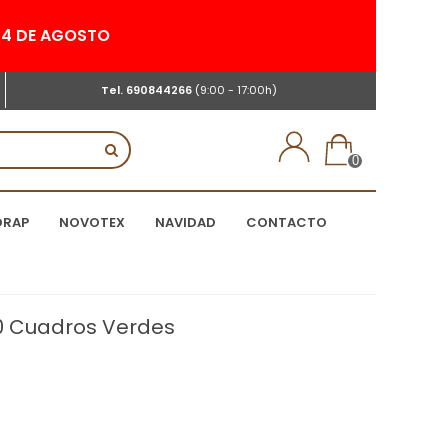
 24 DE AGOSTO
Tel.
690844266
(9:00 - 17:00h)
0
DRAP
NOVOTEX
NAVIDAD
CONTACTO
0 Cuadros Verdes