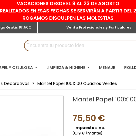
VACACIONES DESDE EL 8 AL 23 DE AGOSTO
REALIZADOS EN ESAS FECHAS SE SERVIRÁN A PARTIR DEL
ROGAMOS DISCULPEN LAS MOLESTIAS
ega Gratis
181.50€
Venta Profesionales y Particulares
APEL Y CELULOSA
LIMPIEZA & HIGIENE
MENAJE
ROLL
s Decorativos
>
Mantel Papel 100X100 Cuadros Verdes
Mantel Papel 100X10
75,50 €
impuestos inc.
(0,19 € /mantel)