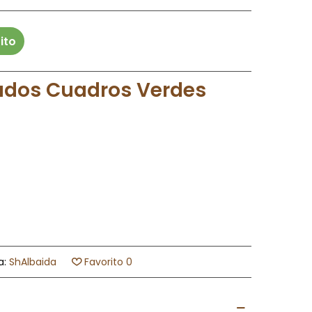
ito
ados
Cuadros Verdes
a:
ShAlbaida
Favorito
0