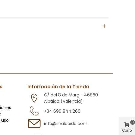
Leer Más
s
Información de la Tienda
C/ del 8 de Març - 46860
Albaida (Valencia)
ciones
+34 690 844 266
o
 uso
0
info@shalbaida.com
Carro