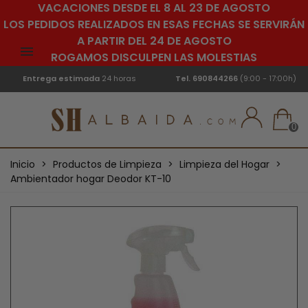
VACACIONES DESDE EL 8 AL 23 DE AGOSTO
LOS PEDIDOS REALIZADOS EN ESAS FECHAS SE SERVIRÁN
A PARTIR DEL 24 DE AGOSTO
ROGAMOS DISCULPEN LAS MOLESTIAS
Entrega estimada
24 horas
Tel.
690844266
(9:00 - 17:00h)
0
Inicio
>
Productos de Limpieza
>
Limpieza del Hogar
>
Ambientador hogar Deodor KT-10