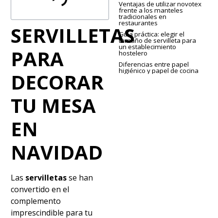
Ventajas de utilizar novotex
frente a los manteles
tradicionales en
restaurantes
SERVILLETAS
Guía práctica: elegir el
tamaño de servilleta para
un establecimiento
PARA
hostelero
Diferencias entre papel
higiénico y papel de cocina
DECORAR
TU MESA
EN
NAVIDAD
Las
servilletas
se han
convertido en el
complemento
imprescindible para tu