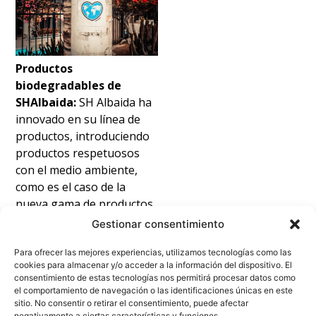
Productos
biodegradables de
SHAlbaida:
SH Albaida ha
innovado en su línea de
productos, introduciendo
productos respetuosos
con el medio ambiente,
como es el caso de la
nueva gama de productos
biodegradables,
Gestionar consentimiento
¡descúbrela!
Vasos
Para ofrecer las mejores experiencias, utilizamos tecnologías como las
compostables:
Fabricados
cookies para almacenar y/o acceder a la información del dispositivo. El
sin petróleo y con
consentimiento de estas tecnologías nos permitirá procesar datos como
materias primas
el comportamiento de navegación o las identificaciones únicas en este
sitio. No consentir o retirar el consentimiento, puede afectar
renovables
Cubiertos
negativamente a ciertas características y funciones.