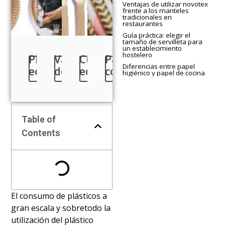
Ventajas de utilizar novotex
frente a los manteles
tradicionales en
restaurantes
Guía práctica: elegir el
tamaño de servilleta para
un establecimiento
hostelero
Platos
Vajilla
Cubiertos
Pajitas
Diferencias entre papel
Ver
Ver
Ver
Ver
ecológicos
desechable
ecológicos
compostables
más
más
más
más
higiénico y papel de cocina
Table of
Contents
El consumo de plásticos a
gran escala y sobretodo la
utilización del plástico