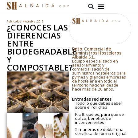
Publicado el
4 octubre , 2019
¿CONOCES LAS
DIFERENCIAS
ENTRE
BIODEGRADABLE
Dpto. Comercial de
Suministros Hosteleros
Y
Albaida S.L.
Equipo especializado en
COMPOSTABLE?
asesoramiento y
comercialización de
suministros hosteleros para
pymes y grandes empresas
de hostelería en todo el
territorio nacional desde
hace más de 20 años.
Entradas recientes
Todo lo que debes saber
sobre el roll drap
Kraft: qué es, para qué se
utiliza, beneficios e
inconvenientes
5 maneras de doblar una
servilleta de forma original